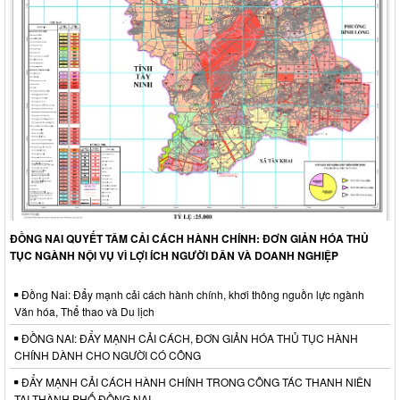
ĐỒNG NAI QUYẾT TÂM CẢI CÁCH HÀNH CHÍNH: ĐƠN GIẢN HÓA THỦ
TỤC NGÀNH NỘI VỤ VÌ LỢI ÍCH NGƯỜI DÂN VÀ DOANH NGHIỆP
Đồng Nai: Đẩy mạnh cải cách hành chính, khơi thông nguồn lực ngành
Văn hóa, Thể thao và Du lịch
ĐỒNG NAI: ĐẨY MẠNH CẢI CÁCH, ĐƠN GIẢN HÓA THỦ TỤC HÀNH
CHÍNH DÀNH CHO NGƯỜI CÓ CÔNG
ĐẨY MẠNH CẢI CÁCH HÀNH CHÍNH TRONG CÔNG TÁC THANH NIÊN
TẠI THÀNH PHỐ ĐỒNG NAI