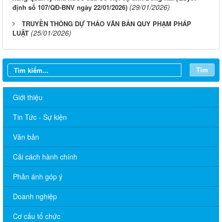
(29/01/2026)
định số 107/QĐ-BNV ngày 22/01/2026)
TRUYỀN THÔNG DỰ THẢO VĂN BẢN QUY PHẠM PHÁP
(25/01/2026)
LUẬT
Tìm
Giới thiệu
Tin Tức - Sự kiện
Văn bản
Cải cách hành chính
Phản ánh góp ý
Doanh nghiệp
THÔNG BÁO TRIỆU TẬP THÍ SINH THAM DỰ VÒNG 02 KỲ
Cơ cấu tổ chức
TUYỂN DỤNG VIÊN CHỨC SỰ NGHIỆP GIÁO DỤC NĂM 2025