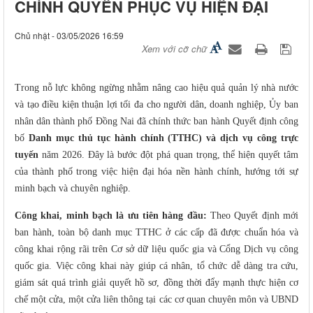
CHÍNH QUYỀN PHỤC VỤ HIỆN ĐẠI
Chủ nhật - 03/05/2026 16:59
Xem với cỡ chữ
Trong nỗ lực không ngừng nhằm nâng cao hiệu quả quản lý nhà nước
và tạo điều kiện thuận lợi tối đa cho người dân, doanh nghiệp, Ủy ban
nhân dân thành phố Đồng Nai đã chính thức ban hành Quyết định công
bố
Danh mục thủ tục hành chính (TTHC) và dịch vụ công trực
tuyến
năm 2026. Đây là bước đột phá quan trọng, thể hiện quyết tâm
của thành phố trong việc hiện đại hóa nền hành chính, hướng tới sự
minh bạch và chuyên nghiệp.
Công khai, minh bạch là ưu tiên hàng đầu:
Theo Quyết định mới
ban hành, toàn bộ danh mục TTHC ở các cấp đã được chuẩn hóa và
công khai rộng rãi trên Cơ sở dữ liệu quốc gia và Cổng Dịch vụ công
quốc gia. Việc công khai này giúp cá nhân, tổ chức dễ dàng tra cứu,
giám sát quá trình giải quyết hồ sơ, đồng thời đẩy mạnh thực hiện cơ
chế một cửa, một cửa liên thông tại các cơ quan chuyên môn và UBND