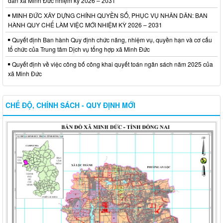
dân xã Minh Đức nhiệm kỳ 2026 – 2031
MINH ĐỨC XÂY DỰNG CHÍNH QUYỀN SỐ, PHỤC VỤ NHÂN DÂN: BAN
HÀNH QUY CHẾ LÀM VIỆC MỚI NHIỆM KỲ 2026 – 2031
Quyết định Ban hành Quy định chức năng, nhiệm vụ, quyền hạn và cơ cấu
tổ chức của Trung tâm Dịch vụ tổng hợp xã Minh Đức
Quyết định về việc công bố công khai quyết toán ngân sách năm 2025 của
xã Minh Đức
CHẾ ĐỘ, CHÍNH SÁCH - QUY ĐỊNH MỚI