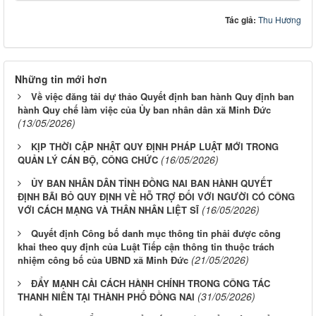
Tác giả:
Thu Hương
Những tin mới hơn
Về việc đăng tải dự thảo Quyết định ban hành Quy định ban
hành Quy chế làm việc của Ủy ban nhân dân xã Minh Đức
(13/05/2026)
KỊP THỜI CẬP NHẬT QUY ĐỊNH PHÁP LUẬT MỚI TRONG
(16/05/2026)
QUẢN LÝ CÁN BỘ, CÔNG CHỨC
ỦY BAN NHÂN DÂN TỈNH ĐỒNG NAI BAN HÀNH QUYẾT
ĐỊNH BÃI BỎ QUY ĐỊNH VỀ HỖ TRỢ ĐỐI VỚI NGƯỜI CÓ CÔNG
(16/05/2026)
VỚI CÁCH MẠNG VÀ THÂN NHÂN LIỆT SĨ
Quyết định Công bố danh mục thông tin phải được công
khai theo quy định của Luật Tiếp cận thông tin thuộc trách
(21/05/2026)
nhiệm công bố của UBND xã Minh Đức
ĐẨY MẠNH CẢI CÁCH HÀNH CHÍNH TRONG CÔNG TÁC
(31/05/2026)
THANH NIÊN TẠI THÀNH PHỐ ĐỒNG NAI