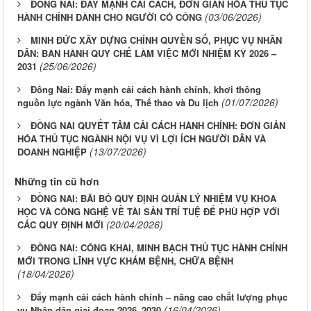
ĐỒNG NAI: ĐẨY MẠNH CẢI CÁCH, ĐƠN GIẢN HÓA THỦ TỤC
(03/06/2026)
HÀNH CHÍNH DÀNH CHO NGƯỜI CÓ CÔNG
MINH ĐỨC XÂY DỰNG CHÍNH QUYỀN SỐ, PHỤC VỤ NHÂN
DÂN: BAN HÀNH QUY CHẾ LÀM VIỆC MỚI NHIỆM KỲ 2026 –
(25/06/2026)
2031
Đồng Nai: Đẩy mạnh cải cách hành chính, khơi thông
(01/07/2026)
nguồn lực ngành Văn hóa, Thể thao và Du lịch
ĐỒNG NAI QUYẾT TÂM CẢI CÁCH HÀNH CHÍNH: ĐƠN GIẢN
HÓA THỦ TỤC NGÀNH NỘI VỤ VÌ LỢI ÍCH NGƯỜI DÂN VÀ
(13/07/2026)
DOANH NGHIỆP
Những tin cũ hơn
ĐỒNG NAI: BÃI BỎ QUY ĐỊNH QUẢN LÝ NHIỆM VỤ KHOA
HỌC VÀ CÔNG NGHỆ VỀ TÀI SẢN TRÍ TUỆ ĐỂ PHÙ HỢP VỚI
(20/04/2026)
CÁC QUY ĐỊNH MỚI
ĐỒNG NAI: CÔNG KHAI, MINH BẠCH THỦ TỤC HÀNH CHÍNH
MỚI TRONG LĨNH VỰC KHÁM BỆNH, CHỮA BỆNH
(18/04/2026)
Đẩy mạnh cải cách hành chính – nâng cao chất lượng phục
(16/04/2026)
vụ Nhân dân giai đoạn 2026–2030