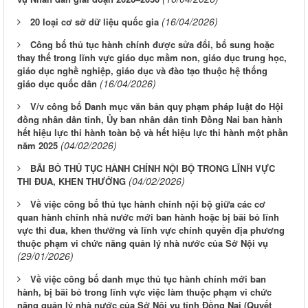
(16/04/2026)
20 loại cơ sở dữ liệu quốc gia
Công bố thủ tục hành chính được sửa đổi, bổ sung hoặc
thay thế trong lĩnh vực giáo dục mầm non, giáo dục trung học,
giáo dục nghề nghiệp, giáo dục và đào tạo thuộc hệ thống
(16/04/2026)
giáo dục quốc dân
V/v công bố Danh mục văn bản quy phạm pháp luật do Hội
đồng nhân dân tỉnh, Ủy ban nhân dân tỉnh Đồng Nai ban hành
hết hiệu lực thi hành toàn bộ và hết hiệu lực thi hành một phần
(04/02/2026)
năm 2025
BÃI BỎ THỦ TỤC HÀNH CHÍNH NỘI BỘ TRONG LĨNH VỰC
(04/02/2026)
THI ĐUA, KHEN THƯỞNG
Về việc công bố thủ tục hành chính nội bộ giữa các cơ
quan hành chính nhà nước mới ban hành hoặc bị bãi bỏ lĩnh
vực thi đua, khen thưởng và lĩnh vực chính quyền địa phương
thuộc phạm vi chức năng quản lý nhà nước của Sở Nội vụ
(29/01/2026)
Về việc công bố danh mục thủ tục hành chính mới ban
hành, bị bãi bỏ trong lĩnh vực việc làm thuộc phạm vi chức
năng quản lý nhà nước của Sở Nội vụ tỉnh Đồng Nai (Quyết