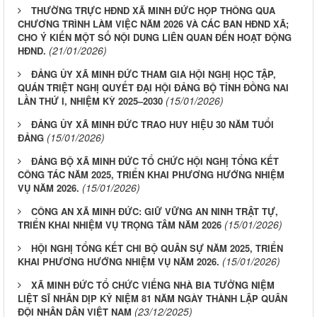
THƯỜNG TRỰC HĐND XÃ MINH ĐỨC HỌP THÔNG QUA
CHƯƠNG TRÌNH LÀM VIỆC NĂM 2026 VÀ CÁC BAN HĐND XÃ;
CHO Ý KIẾN MỘT SỐ NỘI DUNG LIÊN QUAN ĐẾN HOẠT ĐỘNG
(21/01/2026)
HĐND.
ĐẢNG ỦY XÃ MINH ĐỨC THAM GIA HỘI NGHỊ HỌC TẬP,
QUÁN TRIỆT NGHỊ QUYẾT ĐẠI HỘI ĐẢNG BỘ TỈNH ĐỒNG NAI
(15/01/2026)
LẦN THỨ I, NHIỆM KỲ 2025–2030
ĐẢNG ỦY XÃ MINH ĐỨC TRAO HUY HIỆU 30 NĂM TUỔI
(15/01/2026)
ĐẢNG
ĐẢNG BỘ XÃ MINH ĐỨC TỔ CHỨC HỘI NGHỊ TỔNG KẾT
CÔNG TÁC NĂM 2025, TRIỂN KHAI PHƯƠNG HƯỚNG NHIỆM
(15/01/2026)
VỤ NĂM 2026.
CÔNG AN XÃ MINH ĐỨC: GIỮ VỮNG AN NINH TRẬT TỰ,
(15/01/2026)
TRIỂN KHAI NHIỆM VỤ TRỌNG TÂM NĂM 2026
HỘI NGHỊ TỔNG KẾT CHI BỘ QUÂN SỰ NĂM 2025, TRIỂN
(15/01/2026)
KHAI PHƯƠNG HƯỚNG NHIỆM VỤ NĂM 2026.
XÃ MINH ĐỨC TỔ CHỨC VIẾNG NHÀ BIA TƯỞNG NIỆM
LIỆT SĨ NHÂN DỊP KỶ NIỆM 81 NĂM NGÀY THÀNH LẬP QUÂN
(23/12/2025)
ĐỘI NHÂN DÂN VIỆT NAM