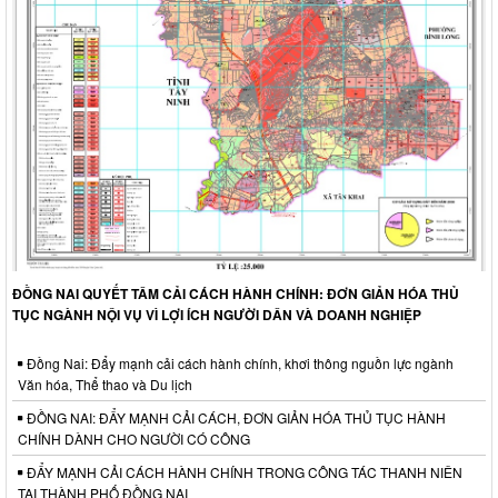
ĐỒNG NAI QUYẾT TÂM CẢI CÁCH HÀNH CHÍNH: ĐƠN GIẢN HÓA THỦ
TỤC NGÀNH NỘI VỤ VÌ LỢI ÍCH NGƯỜI DÂN VÀ DOANH NGHIỆP
Đồng Nai: Đẩy mạnh cải cách hành chính, khơi thông nguồn lực ngành
Văn hóa, Thể thao và Du lịch
ĐỒNG NAI: ĐẨY MẠNH CẢI CÁCH, ĐƠN GIẢN HÓA THỦ TỤC HÀNH
CHÍNH DÀNH CHO NGƯỜI CÓ CÔNG
ĐẨY MẠNH CẢI CÁCH HÀNH CHÍNH TRONG CÔNG TÁC THANH NIÊN
TẠI THÀNH PHỐ ĐỒNG NAI