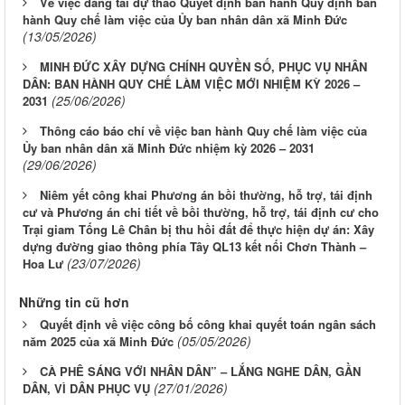
Về việc đăng tải dự thảo Quyết định ban hành Quy định ban
hành Quy chế làm việc của Ủy ban nhân dân xã Minh Đức
(13/05/2026)
MINH ĐỨC XÂY DỰNG CHÍNH QUYỀN SỐ, PHỤC VỤ NHÂN
DÂN: BAN HÀNH QUY CHẾ LÀM VIỆC MỚI NHIỆM KỲ 2026 –
(25/06/2026)
2031
Thông cáo báo chí về việc ban hành Quy chế làm việc của
Ủy ban nhân dân xã Minh Đức nhiệm kỳ 2026 – 2031
(29/06/2026)
Niêm yết công khai Phương án bồi thường, hỗ trợ, tái định
cư và Phương án chi tiết về bồi thường, hỗ trợ, tái định cư cho
Trại giam Tống Lê Chân bị thu hồi đất để thực hiện dự án: Xây
dựng đường giao thông phía Tây QL13 kết nối Chơn Thành –
(23/07/2026)
Hoa Lư
Những tin cũ hơn
Quyết định về việc công bố công khai quyết toán ngân sách
(05/05/2026)
năm 2025 của xã Minh Đức
CÀ PHÊ SÁNG VỚI NHÂN DÂN” – LẮNG NGHE DÂN, GẦN
(27/01/2026)
DÂN, VÌ DÂN PHỤC VỤ