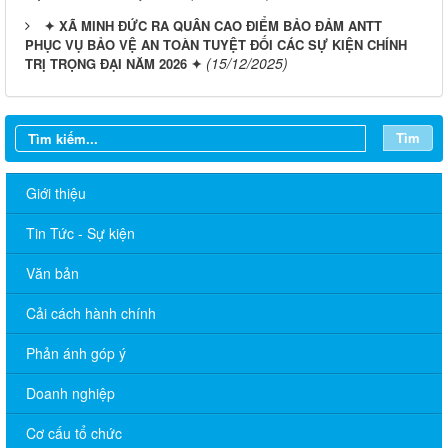
✦ XÃ MINH ĐỨC RA QUÂN CAO ĐIỂM BẢO ĐẢM ANTT
PHỤC VỤ BẢO VỆ AN TOÀN TUYỆT ĐỐI CÁC SỰ KIỆN CHÍNH
(15/12/2025)
TRỊ TRỌNG ĐẠI NĂM 2026 ✦
Tìm
Giới thiệu
Tin Tức - Sự kiện
Văn bản
Cải cách hành chính
Phản ánh góp ý
Doanh nghiệp
Cơ cấu tổ chức