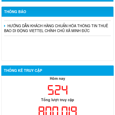
THÔNG BÁO TRIỆU TẬP THÍ SINH THAM DỰ VÒNG 02 KỲ
TUYỂN DỤNG VIÊN CHỨC SỰ NGHIỆP GIÁO DỤC NĂM 2025
THÔNG BÁO
TRÊN ĐỊA BÀN XÃ MINH ĐỨC
HƯỚNG DẪN KHÁCH HÀNG CHUẨN HÓA THÔNG TIN THUÊ
BAO DI ĐỘNG VIETTEL CHÍNH CHỦ XÃ MINH ĐỨC
THỐNG KÊ TRUY CẬP
Hôm nay
524
Tổng lượt truy cập
800,019