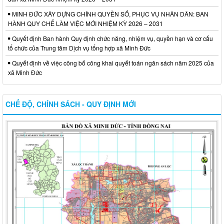
MINH ĐỨC XÂY DỰNG CHÍNH QUYỀN SỐ, PHỤC VỤ NHÂN DÂN: BAN
HÀNH QUY CHẾ LÀM VIỆC MỚI NHIỆM KỲ 2026 – 2031
Quyết định Ban hành Quy định chức năng, nhiệm vụ, quyền hạn và cơ cấu
tổ chức của Trung tâm Dịch vụ tổng hợp xã Minh Đức
Quyết định về việc công bố công khai quyết toán ngân sách năm 2025 của
xã Minh Đức
CHẾ ĐỘ, CHÍNH SÁCH - QUY ĐỊNH MỚI