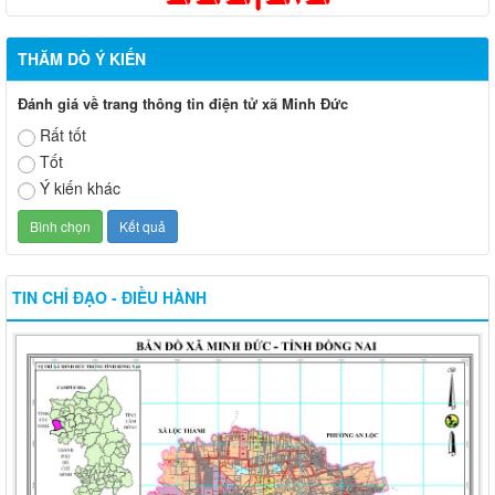
THĂM DÒ Ý KIẾN
Đánh giá về trang thông tin điện tử xã Minh Đức
Rất tốt
Tốt
Ý kiến khác
TIN CHỈ ĐẠO - ĐIỀU HÀNH