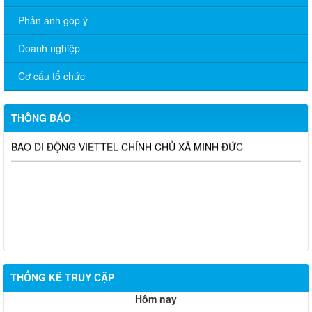
Phản ánh góp ý
Doanh nghiệp
THÔNG BÁO TRIỆU TẬP THÍ SINH THAM DỰ VÒNG 02 KỲ
Cơ cấu tổ chức
TUYỂN DỤNG VIÊN CHỨC SỰ NGHIỆP GIÁO DỤC NĂM 2025
TRÊN ĐỊA BÀN XÃ MINH ĐỨC
THÔNG BÁO
HƯỚNG DẪN KHÁCH HÀNG CHUẨN HÓA THÔNG TIN THUÊ
BAO DI ĐỘNG VIETTEL CHÍNH CHỦ XÃ MINH ĐỨC
THỐNG KÊ TRUY CẬP
Hôm nay