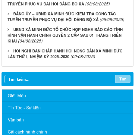
(08/08/2025)
TRUYỀN PHỤC VỤ ĐẠI HỘI ĐẢNG BỘ XÃ
ĐẢNG ỦY – UBND XÃ MINH ĐỨC KIỂM TRA CÔNG TÁC
(05/08/2025)
TUYÊN TRUYỀN PHỤC VỤ ĐẠI HỘI ĐẢNG BỘ XÃ
UBND XÃ MINH ĐỨC TỔ CHỨC HỌP NGHE BÁO CÁO TÌNH
HÌNH VẬN HÀNH CHÍNH QUYỀN 2 CẤP SAU 01 THÁNG TRIỂN
(04/08/2025)
KHAI
HỘI NGHỊ BAN CHẤP HÀNH HỘI NÔNG DÂN XÃ MINH ĐỨC
(02/08/2025)
LẦN THỨ I, NHIỆM KỲ 2025–2030
Tìm
Giới thiệu
Tin Tức - Sự kiện
Văn bản
Cải cách hành chính