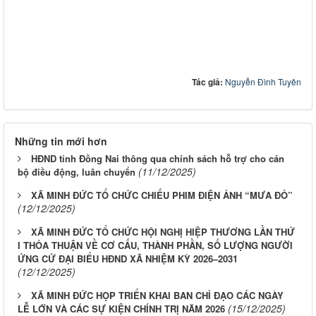
Tác giả:
Nguyễn Đình Tuyên
Những tin mới hơn
HĐND tỉnh Đồng Nai thông qua chính sách hỗ trợ cho cán
(11/12/2025)
bộ điều động, luân chuyển
XÃ MINH ĐỨC TỔ CHỨC CHIẾU PHIM ĐIỆN ẢNH “MƯA ĐỎ”
(12/12/2025)
XÃ MINH ĐỨC TỔ CHỨC HỘI NGHỊ HIỆP THƯƠNG LẦN THỨ
I THỎA THUẬN VỀ CƠ CẤU, THÀNH PHẦN, SỐ LƯỢNG NGƯỜI
ỨNG CỬ ĐẠI BIỂU HĐND XÃ NHIỆM KỲ 2026–2031
(12/12/2025)
XÃ MINH ĐỨC HỌP TRIỂN KHAI BAN CHỈ ĐẠO CÁC NGÀY
(15/12/2025)
LỄ LỚN VÀ CÁC SỰ KIỆN CHÍNH TRỊ NĂM 2026