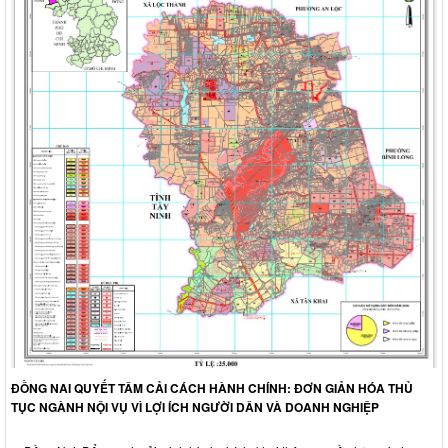
ĐỒNG NAI QUYẾT TÂM CẢI CÁCH HÀNH CHÍNH: ĐƠN GIẢN HÓA THỦ
TỤC NGÀNH NỘI VỤ VÌ LỢI ÍCH NGƯỜI DÂN VÀ DOANH NGHIỆP