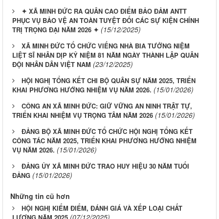
✦ XÃ MINH ĐỨC RA QUÂN CAO ĐIỂM BẢO ĐẢM ANTT
PHỤC VỤ BẢO VỆ AN TOÀN TUYỆT ĐỐI CÁC SỰ KIỆN CHÍNH
(15/12/2025)
TRỊ TRỌNG ĐẠI NĂM 2026 ✦
XÃ MINH ĐỨC TỔ CHỨC VIẾNG NHÀ BIA TƯỞNG NIỆM
LIỆT SĨ NHÂN DỊP KỶ NIỆM 81 NĂM NGÀY THÀNH LẬP QUÂN
(23/12/2025)
ĐỘI NHÂN DÂN VIỆT NAM
HỘI NGHỊ TỔNG KẾT CHI BỘ QUÂN SỰ NĂM 2025, TRIỂN
(15/01/2026)
KHAI PHƯƠNG HƯỚNG NHIỆM VỤ NĂM 2026.
CÔNG AN XÃ MINH ĐỨC: GIỮ VỮNG AN NINH TRẬT TỰ,
(15/01/2026)
TRIỂN KHAI NHIỆM VỤ TRỌNG TÂM NĂM 2026
ĐẢNG BỘ XÃ MINH ĐỨC TỔ CHỨC HỘI NGHỊ TỔNG KẾT
CÔNG TÁC NĂM 2025, TRIỂN KHAI PHƯƠNG HƯỚNG NHIỆM
(15/01/2026)
VỤ NĂM 2026.
ĐẢNG ỦY XÃ MINH ĐỨC TRAO HUY HIỆU 30 NĂM TUỔI
(15/01/2026)
ĐẢNG
Những tin cũ hơn
HỘI NGHỊ KIỂM ĐIỂM, ĐÁNH GIÁ VÀ XẾP LOẠI CHẤT
(07/12/2025)
LƯỢNG NĂM 2025