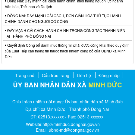
Đồng Nai: Đẩy mạnh cải cách hành chính, khơi thông nguồn lực ngành
Văn hóa, Thể thao và Du lịch
ĐỒNG NAI: ĐẨY MẠNH CẢI CÁCH, ĐƠN GIẢN HÓA THỦ TỤC HÀNH
CHÍNH DÀNH CHO NGƯỜI CÓ CÔNG
ĐẨY MẠNH CẢI CÁCH HÀNH CHÍNH TRONG CÔNG TÁC THANH NIÊN
TẠI THÀNH PHỐ ĐỒNG NAI
Quyết định Công bố danh mục thông tin phải được công khai theo quy định
của Luật Tiếp cận thông tin thuộc trách nhiệm công bố của UBND xã Minh
Đức
Trang chủ
Cấu trúc trang
Liên hệ
Đăng nhập
ỦY BAN NHÂN DÂN XÃ
MINH ĐỨC
Chịu trách nhiệm nội dung: Ủy ban nhân dân xã Minh đức
Địa chỉ: xã Minh Đức - Thành phố Đồng Nai
ĐT: 02513.xxxxxx - Fax: 02513.xxxxxx
Website:http://minhduc.dongnai.gov.vn
Email: ubnd-md@dongnai.gov.vn​