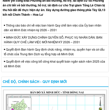
Niêm yết công khai Phương án bồi thường, hỗ trợ, tái định cư và Phương
án chi tiết về bồi thường, hỗ trợ, tái định cư cho Trại giam Tống Lê Chân bị
thu hồi đất để thực hiện dự án: Xây dựng đường giao thông phía Tây QL13
kết nối Chơn Thành – Hoa Lư
Thông cáo báo chí về việc ban hành Quy chế làm việc của Ủy ban nhân
dân xã Minh Đức nhiệm kỳ 2026 – 2031
MINH ĐỨC XÂY DỰNG CHÍNH QUYỀN SỐ, PHỤC VỤ NHÂN DÂN: BAN
HÀNH QUY CHẾ LÀM VIỆC MỚI NHIỆM KỲ 2026 – 2031
Quyết định Ban hành Quy định chức năng, nhiệm vụ, quyền hạn và cơ cấu
tổ chức của Trung tâm Dịch vụ tổng hợp xã Minh Đức
Quyết định về việc công bố công khai quyết toán ngân sách năm 2025 của
xã Minh Đức
CHẾ ĐỘ, CHÍNH SÁCH - QUY ĐỊNH MỚI