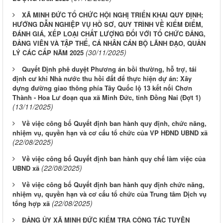
XÃ MINH ĐỨC TỔ CHỨC HỘI NGHỊ TRIỂN KHAI QUY ĐỊNH;
HƯỚNG DẪN NGHIỆP VỤ HỒ SƠ, QUY TRÌNH VỀ KIỂM ĐIỂM,
ĐÁNH GIÁ, XẾP LOẠI CHẤT LƯỢNG ĐỐI VỚI TỔ CHỨC ĐẢNG,
ĐẢNG VIÊN VÀ TẬP THỂ, CÁ NHÂN CÁN BỘ LÃNH ĐẠO, QUẢN
(30/11/2025)
LÝ CÁC CẤP NĂM 2025
Quyết Định phê duyệt Phương án bồi thường, hỗ trợ, tái
định cư khi Nhà nước thu hồi đất để thực hiện dự án: Xây
dựng đường giao thông phía Tây Quốc lộ 13 kết nối Chơn
Thành - Hoa Lư đoạn qua xã Minh Đức, tỉnh Đồng Nai (Đợt 1)
(13/11/2025)
Về việc công bố Quyết định ban hành quy định, chức năng,
nhiệm vụ, quyền hạn và cơ cấu tổ chức của VP HĐND UBND xã
(22/08/2025)
Về việc công bố Quyết định ban hành quy chế làm việc của
(22/08/2025)
UBND xã
Về việc công bố Quyết định ban hành quy định chức năng,
nhiệm vụ, quyền hạn và cơ cấu tổ chức của Trung tâm Dịch vụ
(22/08/2025)
tổng hợp xã
ĐẢNG ỦY XÃ MINH ĐỨC KIỂM TRA CÔNG TÁC TUYÊN