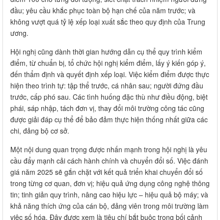
đầu; yêu cầu khắc phục toàn bộ hạn chế của năm trước; và
không vượt quá tỷ lệ xếp loại xuất sắc theo quy định của Trung
ương.
Hội nghị cũng dành thời gian hướng dẫn cụ thể quy trình kiểm
điểm, từ chuẩn bị, tổ chức hội nghị kiểm điểm, lấy ý kiến góp ý,
đến thẩm định và quyết định xếp loại. Việc kiểm điểm được thực
hiện theo trình tự: tập thể trước, cá nhân sau; người đứng đầu
trước, cấp phó sau. Các tình huống đặc thù như điều động, biệt
phái, sáp nhập, tách đơn vị, thay đổi môi trường công tác cũng
được giải đáp cụ thể để bảo đảm thực hiện thống nhất giữa các
chi, đảng bộ cơ sở.
Một nội dung quan trọng được nhấn mạnh trong hội nghị là yêu
cầu đẩy mạnh cải cách hành chính và chuyển đổi số. Việc đánh
giá năm 2025 sẽ gắn chặt với kết quả triển khai chuyển đổi số
trong từng cơ quan, đơn vị; hiệu quả ứng dụng công nghệ thông
tin; tinh giản quy trình, nâng cao hiệu lực – hiệu quả bộ máy; và
khả năng thích ứng của cán bộ, đảng viên trong môi trường làm
việc số hóa. Đây được xem là tiêu chí bắt buộc trong bối cảnh