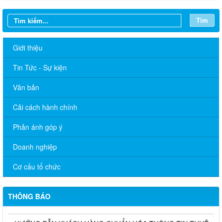
Tìm
Giới thiệu
Tin Tức - Sự kiện
Văn bản
Cải cách hành chính
Phản ánh góp ý
Doanh nghiệp
Cơ cấu tổ chức
THÔNG BÁO TRIỆU TẬP THÍ SINH THAM DỰ VÒNG 02 KỲ
TUYỂN DỤNG VIÊN CHỨC SỰ NGHIỆP GIÁO DỤC NĂM 2025
THÔNG BÁO
TRÊN ĐỊA BÀN XÃ MINH ĐỨC
HƯỚNG DẪN KHÁCH HÀNG CHUẨN HÓA THÔNG TIN THUÊ