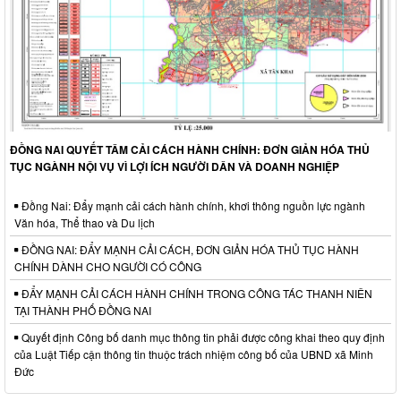
ĐỒNG NAI QUYẾT TÂM CẢI CÁCH HÀNH CHÍNH: ĐƠN GIẢN HÓA THỦ
TỤC NGÀNH NỘI VỤ VÌ LỢI ÍCH NGƯỜI DÂN VÀ DOANH NGHIỆP
Đồng Nai: Đẩy mạnh cải cách hành chính, khơi thông nguồn lực ngành
Văn hóa, Thể thao và Du lịch
ĐỒNG NAI: ĐẨY MẠNH CẢI CÁCH, ĐƠN GIẢN HÓA THỦ TỤC HÀNH
CHÍNH DÀNH CHO NGƯỜI CÓ CÔNG
ĐẨY MẠNH CẢI CÁCH HÀNH CHÍNH TRONG CÔNG TÁC THANH NIÊN
TẠI THÀNH PHỐ ĐỒNG NAI
Quyết định Công bố danh mục thông tin phải được công khai theo quy định
của Luật Tiếp cận thông tin thuộc trách nhiệm công bố của UBND xã Minh
Đức