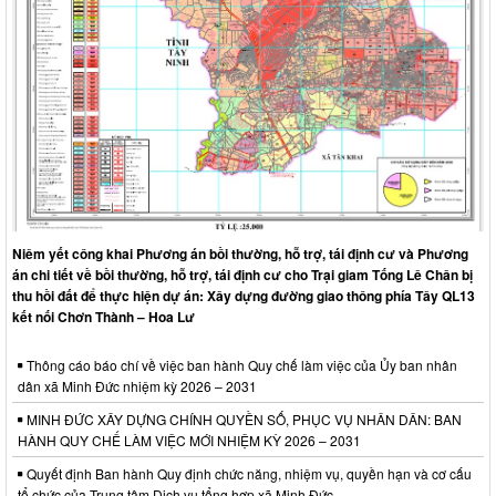
Niêm yết công khai Phương án bồi thường, hỗ trợ, tái định cư và Phương
án chi tiết về bồi thường, hỗ trợ, tái định cư cho Trại giam Tống Lê Chân bị
thu hồi đất để thực hiện dự án: Xây dựng đường giao thông phía Tây QL13
kết nối Chơn Thành – Hoa Lư
Thông cáo báo chí về việc ban hành Quy chế làm việc của Ủy ban nhân
dân xã Minh Đức nhiệm kỳ 2026 – 2031
MINH ĐỨC XÂY DỰNG CHÍNH QUYỀN SỐ, PHỤC VỤ NHÂN DÂN: BAN
HÀNH QUY CHẾ LÀM VIỆC MỚI NHIỆM KỲ 2026 – 2031
Quyết định Ban hành Quy định chức năng, nhiệm vụ, quyền hạn và cơ cấu
tổ chức của Trung tâm Dịch vụ tổng hợp xã Minh Đức