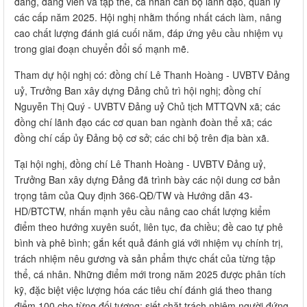
đảng, đảng viên và tập thể, cá nhân cán bộ lãnh đạo, quản lý
các cấp năm 2025. Hội nghị nhằm thống nhất cách làm, nâng
cao chất lượng đánh giá cuối năm, đáp ứng yêu cầu nhiệm vụ
trong giai đoạn chuyển đổi số mạnh mẽ.
Tham dự hội nghị có: đồng chí Lê Thanh Hoàng - UVBTV Đảng
uỷ, Trưởng Ban xây dựng Đảng chủ trì hội nghị; đồng chí
Nguyễn Thị Quý - UVBTV Đảng uỷ Chủ tịch MTTQVN xã; các
đồng chí lãnh đạo các cơ quan ban ngành đoàn thể xã; các
đồng chí cấp ủy Đảng bộ cơ sở; các chi bộ trên địa bàn xã.
Tại hội nghị, đồng chí Lê Thanh Hoàng - UVBTV Đảng uỷ,
Trưởng Ban xây dựng Đảng đã trình bày các nội dung cơ bản
trọng tâm của Quy định 366-QĐ/TW và Hướng dẫn 43-
HD/BTCTW, nhấn mạnh yêu cầu nâng cao chất lượng kiểm
điểm theo hướng xuyên suốt, liên tục, đa chiều; đề cao tự phê
bình và phê bình; gắn kết quả đánh giá với nhiệm vụ chính trị,
trách nhiệm nêu gương và sản phẩm thực chất của từng tập
thể, cá nhân. Những điểm mới trong năm 2025 được phân tích
kỹ, đặc biệt việc lượng hóa các tiêu chí đánh giá theo thang
điểm 100 cho từng đối tượng; siết chặt trách nhiệm người đứng