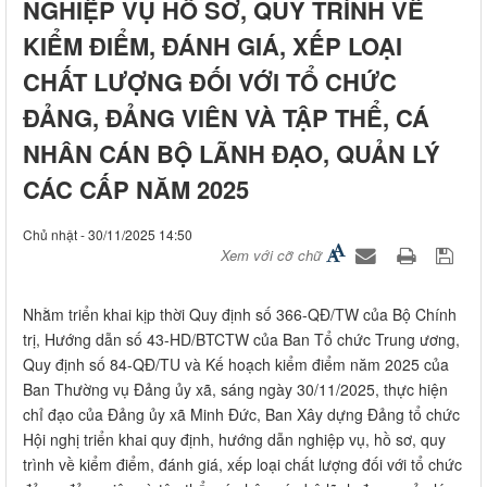
NGHIỆP VỤ HỒ SƠ, QUY TRÌNH VỀ
KIỂM ĐIỂM, ĐÁNH GIÁ, XẾP LOẠI
CHẤT LƯỢNG ĐỐI VỚI TỔ CHỨC
ĐẢNG, ĐẢNG VIÊN VÀ TẬP THỂ, CÁ
NHÂN CÁN BỘ LÃNH ĐẠO, QUẢN LÝ
CÁC CẤP NĂM 2025
Chủ nhật - 30/11/2025 14:50
Xem với cỡ chữ
Nhằm triển khai kịp thời Quy định số 366-QĐ/TW của Bộ Chính
trị, Hướng dẫn số 43-HD/BTCTW của Ban Tổ chức Trung ương,
Quy định số 84-QĐ/TU và Kế hoạch kiểm điểm năm 2025 của
Ban Thường vụ Đảng ủy xã, sáng ngày 30/11/2025, thực hiện
chỉ đạo của Đảng ủy xã Minh Đức, Ban Xây dựng Đảng tổ chức
Hội nghị triển khai quy định, hướng dẫn nghiệp vụ, hồ sơ, quy
trình về kiểm điểm, đánh giá, xếp loại chất lượng đối với tổ chức