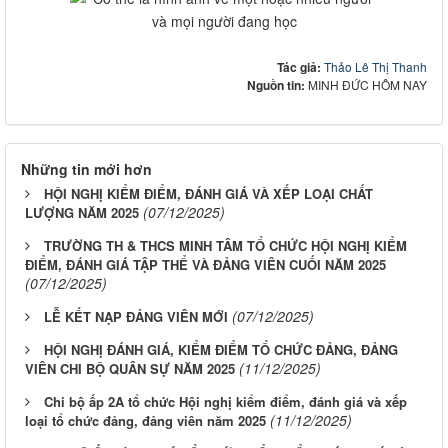
Tác giả:
Thảo Lê Thị Thanh
Nguồn tin:
MINH ĐỨC HÔM NAY
Những tin mới hơn
HỘI NGHỊ KIỂM ĐIỂM, ĐÁNH GIÁ VÀ XẾP LOẠI CHẤT
(07/12/2025)
LƯỢNG NĂM 2025
TRƯỜNG TH & THCS MINH TÂM TỔ CHỨC HỘI NGHỊ KIỂM
ĐIỂM, ĐÁNH GIÁ TẬP THỂ VÀ ĐẢNG VIÊN CUỐI NĂM 2025
(07/12/2025)
(07/12/2025)
LỄ KẾT NẠP ĐẢNG VIÊN MỚI
HỘI NGHỊ ĐÁNH GIÁ, KIỂM ĐIỂM TỔ CHỨC ĐẢNG, ĐẢNG
(11/12/2025)
VIÊN CHI BỘ QUÂN SỰ NĂM 2025
Chi bộ ấp 2A tổ chức Hội nghị kiểm điểm, đánh giá và xếp
(11/12/2025)
loại tổ chức đảng, đảng viên năm 2025