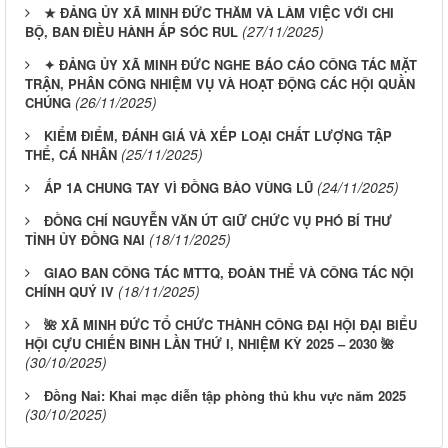
★ ĐẢNG ỦY XÃ MINH ĐỨC THĂM VÀ LÀM VIỆC VỚI CHI
(27/11/2025)
BỘ, BAN ĐIỀU HÀNH ẤP SÓC RUL
✦ ĐẢNG ỦY XÃ MINH ĐỨC NGHE BÁO CÁO CÔNG TÁC MẶT
TRẬN, PHÂN CÔNG NHIỆM VỤ VÀ HOẠT ĐỘNG CÁC HỘI QUẦN
(26/11/2025)
CHÚNG
KIỂM ĐIỂM, ĐÁNH GIÁ VÀ XẾP LOẠI CHẤT LƯỢNG TẬP
(25/11/2025)
THỂ, CÁ NHÂN
(24/11/2025)
ẤP 1A CHUNG TAY VÌ ĐỒNG BÀO VÙNG LŨ
ĐỒNG CHÍ NGUYỄN VĂN ÚT GIỮ CHỨC VỤ PHÓ BÍ THƯ
(18/11/2025)
TỈNH ỦY ĐỒNG NAI
GIAO BAN CÔNG TÁC MTTQ, ĐOÀN THỂ VÀ CÔNG TÁC NỘI
(18/11/2025)
CHÍNH QUÝ IV
🌺 XÃ MINH ĐỨC TỔ CHỨC THÀNH CÔNG ĐẠI HỘI ĐẠI BIỂU
HỘI CỰU CHIẾN BINH LẦN THỨ I, NHIỆM KỲ 2025 – 2030 🌺
(30/10/2025)
Đồng Nai: Khai mạc diễn tập phòng thủ khu vực năm 2025
(30/10/2025)