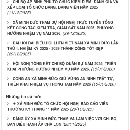
CHI BỘ ẤP BÌNH PHÚ TỔ CHỨC KIỂM ĐIỂM, ĐÁNH GIÁ VÀ
XẾP LOẠI TỔ CHỨC ĐẢNG, ĐẢNG VIÊN NĂM 2025
(11/12/2025)
XÃ MINH ĐỨC THAM DỰ HỘI NGHỊ TRỰC TUYẾN TỔNG
KẾT CÔNG TÁC KIỂM TRA, GIÁM SÁT NĂM 2025, PHƯƠNG
(29/12/2025)
HƯỚNG NHIỆM VỤ NĂM 2026.
ĐẠI HỘI ĐẠI BIỂU HỘI LHTN VIỆT NAM XÃ MINH ĐỨC LẦN
THỨ I, NHIỆM KỲ 2025 - 2029 THÀNH CÔNG TỐT ĐẸP
(29/12/2025)
HỘI NGHỊ TỔNG KẾT CHI BỘ QUÂN SỰ NĂM 2025, TRIỂN
(15/01/2026)
KHAI PHƯƠNG HƯỚNG NHIỆM VỤ NĂM 2026.
CÔNG AN XÃ MINH ĐỨC: GIỮ VỮNG AN NINH TRẬT TỰ,
(15/01/2026)
TRIỂN KHAI NHIỆM VỤ TRỌNG TÂM NĂM 2026
Những tin cũ hơn
✦ XÃ MINH ĐỨC TỔ CHỨC HỘI NGHỊ BÁO CÁO VIÊN
(29/11/2025)
THƯỜNG KỲ THÁNG 11 NĂM 2025
ĐẢNG ỦY XÃ MINH ĐỨC THĂM VÀ LÀM VIỆC VỚI CHI BỘ,
(28/11/2025)
BAN ĐIỀU HÀNH ẤP CHÀ LON