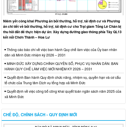
Niêm yết công khai Phương án bồi thường, hỗ trợ, tái định cư và Phương
án chi tiết về bồi thường, hỗ trợ, tái định cư cho Trại giam Tống Lê Chân bị
thu hồi đất để thực hiện dự án: Xây dựng đường giao thông phía Tây QL13
kết nối Chơn Thành – Hoa Lư
Thông cáo báo chí về việc ban hành Quy chế làm việc của Ủy ban nhân
dân xã Minh Đức nhiệm kỳ 2026 – 2031
MINH ĐỨC XÂY DỰNG CHÍNH QUYỀN SỐ, PHỤC VỤ NHÂN DÂN: BAN
HÀNH QUY CHẾ LÀM VIỆC MỚI NHIỆM KỲ 2026 – 2031
Quyết định Ban hành Quy định chức năng, nhiệm vụ, quyền hạn và cơ cấu
tổ chức của Trung tâm Dịch vụ tổng hợp xã Minh Đức
Quyết định về việc công bố công khai quyết toán ngân sách năm 2025 của
xã Minh Đức
CHẾ ĐỘ, CHÍNH SÁCH - QUY ĐỊNH MỚI