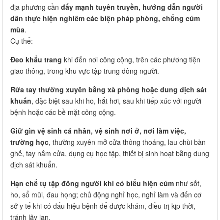
địa phương cần
đẩy mạnh tuyên truyền, hướng dẫn người
dân thực hiện nghiêm các biện pháp phòng, chống cúm
mùa
.
Cụ thể:
Đeo khẩu trang
khi đến nơi công cộng, trên các phương tiện
giao thông, trong khu vực tập trung đông người.
Rửa tay thường xuyên bằng xà phòng hoặc dung dịch sát
khuẩn
, đặc biệt sau khi ho, hắt hơi, sau khi tiếp xúc với người
bệnh hoặc các bề mặt công cộng.
Giữ gìn vệ sinh cá nhân, vệ sinh nơi ở, nơi làm việc,
trường học
, thường xuyên mở cửa thông thoáng, lau chùi bàn
ghế, tay nắm cửa, dụng cụ học tập, thiết bị sinh hoạt bằng dung
dịch sát khuẩn.
Hạn chế tụ tập đông người khi có biểu hiện cúm
như sốt,
ho, sổ mũi, đau họng; chủ động nghỉ học, nghỉ làm và đến cơ
sở y tế khi có dấu hiệu bệnh để được khám, điều trị kịp thời,
tránh lây lan.