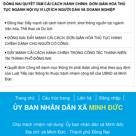
ĐỒNG NAI QUYẾT TÂM CẢI CÁCH HÀNH CHÍNH: ĐƠN GIẢN HÓA THỦ
TỤC NGÀNH NỘI VỤ VÌ LỢI ÍCH NGƯỜI DÂN VÀ DOANH NGHIỆP
Đồng Nai: Đẩy mạnh cải cách hành chính, khơi thông nguồn lực ngành
Văn hóa, Thể thao và Du lịch
ĐỒNG NAI: ĐẨY MẠNH CẢI CÁCH, ĐƠN GIẢN HÓA THỦ TỤC HÀNH
CHÍNH DÀNH CHO NGƯỜI CÓ CÔNG
ĐẨY MẠNH CẢI CÁCH HÀNH CHÍNH TRONG CÔNG TÁC THANH NIÊN
TẠI THÀNH PHỐ ĐỒNG NAI
Quyết định Công bố danh mục thông tin phải được công khai theo quy định
của Luật Tiếp cận thông tin thuộc trách nhiệm công bố của UBND xã Minh
Đức
Trang chủ
Cấu trúc trang
Liên hệ
Đăng nhập
ỦY BAN NHÂN DÂN XÃ
MINH ĐỨC
Chịu trách nhiệm nội dung: Ủy ban nhân dân xã Minh đức
Địa chỉ: xã Minh Đức - Thành phố Đồng Nai