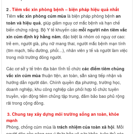
2
. Tiêm vắc xin phòng bệnh – biện pháp hiệu quả nhất
Tiêm
vắc xin phòng cúm mùa
là biện pháp phòng bệnh
an
toàn và hiệu quả
, giúp giảm nguy cơ mắc bệnh và hạn chế
biến chứng nặng. Bộ Y tế khuyến cáo
mỗi người nên tiêm vắc
xin cúm định kỳ hằng năm
, đặc biệt là nhóm có nguy cơ cao:
trẻ em, người già, phụ nữ mang thai, người mắc bệnh mạn tính
(tim mạch, tiểu đường, phổi…), nhân viên y tế và người làm việc
trong môi trường đông người.
Các cơ sở y tế trên địa bàn tỉnh tổ chức
các điểm tiêm chủng
vắc xin cúm mùa
thuận tiện, an toàn, sẵn sàng tiếp nhận và
hướng dẫn người dân. Chính quyền địa phương, trường học,
doanh nghiệp, khu công nghiệp cần phối hợp tổ chức tuyên
truyền, vận động tiêm chủng tập trung, đảm bảo bao phủ rộng
rãi trong cộng đồng.
3. Chung tay xây dựng môi trường sống an toàn, khỏe
mạnh
Phòng, chống cúm mùa là
trách nhiệm của toàn xã hội
. Mỗi
người dân cần nâng cao ý thức bảo vệ sức khỏe, tuân thủ các