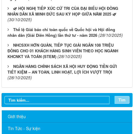
🌿 HỘI NGHỊ TIẾP XÚC CỬ TRI CỦA ĐẠI BIỂU HỘI ĐỒNG
NHÂN DÂN XÃ MINH ĐỨC SAU KỲ HỌP GIỮA NĂM 2025 🌿
(30/10/2025)
Thể lệ Giải báo chí toàn quốc về Quốc hội và Hội đồng
(28/10/2025)
nhân dân (Giải Diên Hồng) lần thứ tư - năm 2026
NHCSXH HỚN QUẢN, TIẾP TỤC GIẢI NGÂN 108 TRIỆU
ĐỒNG CHO 01 KHÁCH HÀNG SINH VIÊN THEO HỌC NGÀNH
(28/10/2025)
KHCNKT VÀ TOÁN (STEM)
NGÂN HÀNG CHÍNH SÁCH XÃ HỘI HUY ĐỘNG TIỀN GỬI
TIẾT KIỆM – AN TOÀN, LINH HOẠT, LỢI ÍCH VƯỢT TRỘI
(28/10/2025)
Tìm
Giới thiệu
Tin Tức - Sự kiện