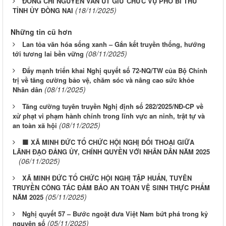
ĐỒNG CHÍ NGUYỄN VĂN ÚT GIỮ CHỨC VỤ PHÓ BÍ THƯ
(18/11/2025)
TỈNH ỦY ĐỒNG NAI
Những tin cũ hơn
Lan tỏa văn hóa sống xanh – Gắn kết truyền thống, hướng
(08/11/2025)
tới tương lai bền vững
Đẩy mạnh triển khai Nghị quyết số 72-NQ/TW của Bộ Chính
trị về tăng cường bảo vệ, chăm sóc và nâng cao sức khỏe
(08/11/2025)
Nhân dân
Tăng cường tuyên truyền Nghị định số 282/2025/NĐ-CP về
xử phạt vi phạm hành chính trong lĩnh vực an ninh, trật tự và
(08/11/2025)
an toàn xã hội
🟩 XÃ MINH ĐỨC TỔ CHỨC HỘI NGHỊ ĐỐI THOẠI GIỮA
LÃNH ĐẠO ĐẢNG ỦY, CHÍNH QUYỀN VỚI NHÂN DÂN NĂM 2025
(06/11/2025)
XÃ MINH ĐỨC TỔ CHỨC HỘI NGHỊ TẬP HUẤN, TUYÊN
TRUYỀN CÔNG TÁC ĐẢM BẢO AN TOÀN VỆ SINH THỰC PHẨM
(05/11/2025)
NĂM 2025
Nghị quyết 57 – Bước ngoặt đưa Việt Nam bứt phá trong kỷ
(05/11/2025)
nguyên số