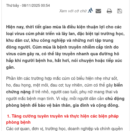
Thứ bảy - 08/11/2025 00:54
Xem với cỡ chữ
Hiện nay, thời tiết giao mùa là điều kiện thuận lợi cho các
loại virus cúm phát triển và lây lan, đặc biệt tại trường học,
khu dân cư, khu công nghiệp và những nơi tập trung
đông người. Cúm mùa là bệnh truyền nhiễm cấp tính do
virus cúm gây ra, có thể lây truyền nhanh qua đường hô
hấp khi người bệnh ho, hắt hơi, nói chuyện hoặc tiếp xúc
gần.
Phần lớn các trường hợp mắc cúm có biểu hiện nhẹ như sốt,
ho, đau họng, mệt mỏi, đau cơ; tuy nhiên, cúm có thể gây
biến
chứng nặng
ở trẻ nhỏ, người cao tuổi, phụ nữ mang thai và
người mắc bệnh mạn tính. Vì vậy, mỗi người dân cần
chủ động
phòng bệnh để bảo vệ bản thân, gia đình và cộng đồng.
1. Tăng cường tuyên truyền và thực hiện các biện pháp
phòng bệnh
Các cơ quan, đơn vị, trường học, doanh nghiệp và chính quyền