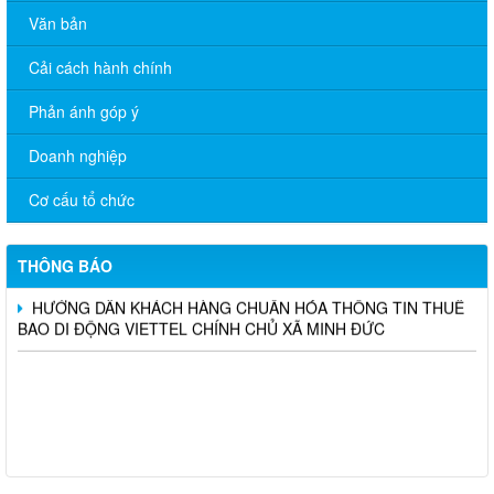
Văn bản
Cải cách hành chính
Phản ánh góp ý
Doanh nghiệp
Cơ cấu tổ chức
THÔNG BÁO TRIỆU TẬP THÍ SINH THAM DỰ VÒNG 02 KỲ
TUYỂN DỤNG VIÊN CHỨC SỰ NGHIỆP GIÁO DỤC NĂM 2025
TRÊN ĐỊA BÀN XÃ MINH ĐỨC
THÔNG BÁO
HƯỚNG DẪN KHÁCH HÀNG CHUẨN HÓA THÔNG TIN THUÊ
BAO DI ĐỘNG VIETTEL CHÍNH CHỦ XÃ MINH ĐỨC