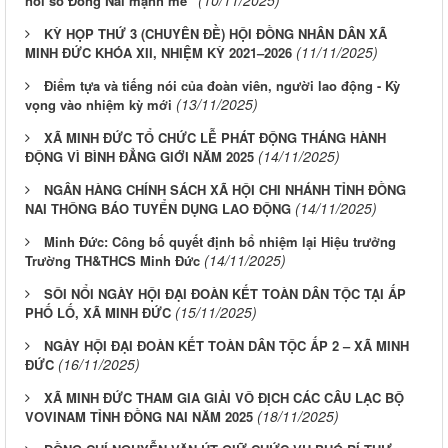
(10/11/2025)
nối số Đồng Nai mạnh mẽ”
KỲ HỌP THỨ 3 (CHUYÊN ĐỀ) HỘI ĐỒNG NHÂN DÂN XÃ
(11/11/2025)
MINH ĐỨC KHÓA XII, NHIỆM KỲ 2021–2026
Điểm tựa và tiếng nói của đoàn viên, người lao động - Kỳ
(13/11/2025)
vọng vào nhiệm kỳ mới
XÃ MINH ĐỨC TỔ CHỨC LỄ PHÁT ĐỘNG THÁNG HÀNH
(14/11/2025)
ĐỘNG VÌ BÌNH ĐẲNG GIỚI NĂM 2025
NGÂN HÀNG CHÍNH SÁCH XÃ HỘI CHI NHÁNH TỈNH ĐỒNG
(14/11/2025)
NAI THÔNG BÁO TUYỂN DỤNG LAO ĐỘNG
Minh Đức: Công bố quyết định bổ nhiệm lại Hiệu trưởng
(14/11/2025)
Trường TH&THCS Minh Đức
SÔI NỔI NGÀY HỘI ĐẠI ĐOÀN KẾT TOÀN DÂN TỘC TẠI ẤP
(15/11/2025)
PHỐ LỐ, XÃ MINH ĐỨC
NGÀY HỘI ĐẠI ĐOÀN KẾT TOÀN DÂN TỘC ẤP 2 – XÃ MINH
(16/11/2025)
ĐỨC
XÃ MINH ĐỨC THAM GIA GIẢI VÔ ĐỊCH CÁC CÂU LẠC BỘ
(18/11/2025)
VOVINAM TỈNH ĐỒNG NAI NĂM 2025